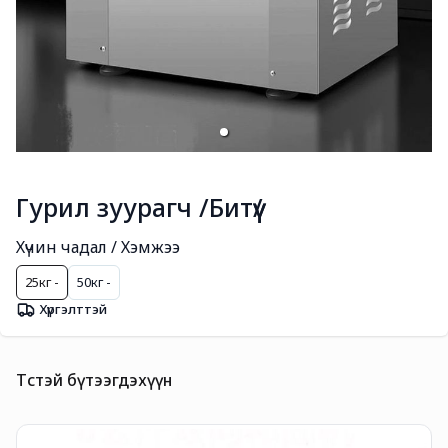
Гурил зуурагч /Битүү/
Хүчин чадал / Хэмжээ
25кг -
50кг -
Хүргэлттэй
Төстэй бүтээгдэхүүн