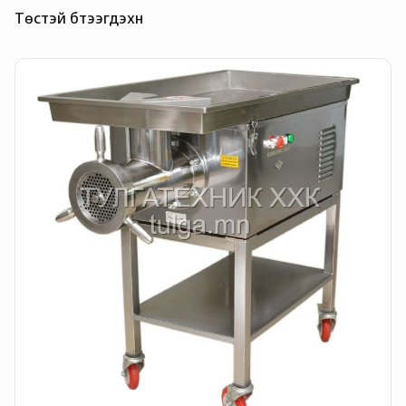
Төстэй бүтээгдэхүүн