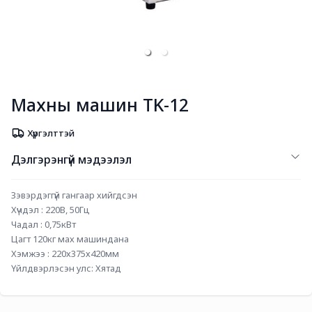
Махны машин TK-12
Хүргэлттэй
Дэлгэрэнгүй мэдээлэл
Зэвэрдэггүй гангаар хийгдсэн
Хүчдэл : 220В, 50Гц
Чадал : 0,75кВт
Цагт 120кг мах машиндана
Хэмжээ : 220х375х420мм
Үйлдвэрлэсэн улс: Хятад