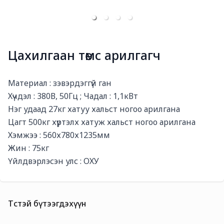
Цахилгаан төмс арилгагч
Богино тайлбар
Материал : зэвэрдэггүй ган 

Хүчдэл : 380В, 50Гц ; Чадал : 1,1кВт 

Нэг удаад 27кг хатуу хальст ногоо арилгана 

Цагт 500кг хүртэлх хатуж хальст ногоо арилгана

Хэмжээ : 560х780х1235мм 

Жин : 75кг 

Үйлдвэрлэсэн улс : ОХУ
Төстэй бүтээгдэхүүн