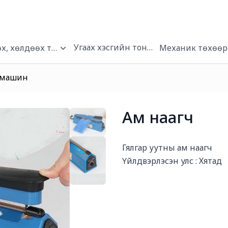
Угаах хэсгийн тоног төхөөрөмжүүд
х, хөлдөөх төхөөрөмжүүд
Механик төхөөр
ч машин
Ам наагч
Богино тайлбар
Гялгар уутны ам наагч

Үйлдвэрлэсэн улс : Хятад