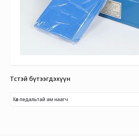
Төстэй бүтээгдэхүүн
Хөл педальтай ам наагч