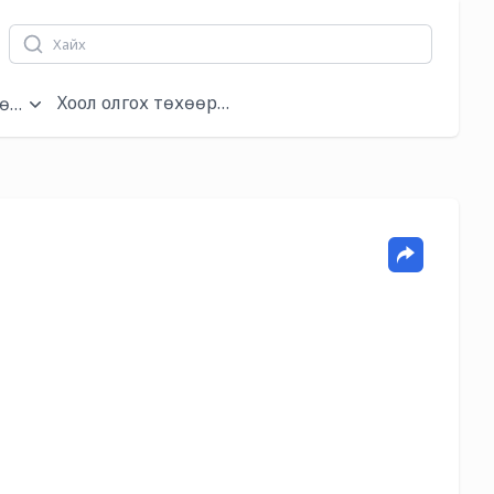
Хоол олгох төхөөрөмжүүд
өмжүүд