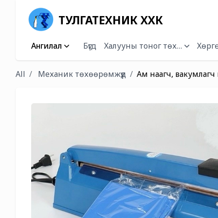
ТУЛГАТЕХНИК ХХК
Ангилал
Бүгд
Халууны тоног төхөөрөмж
Хөргө
All
Механик төхөөрөмжүүд
Ам наагч, вакумлаг