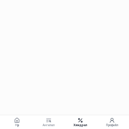
Нүүр
Ангилал
Хямдрал
Профайл