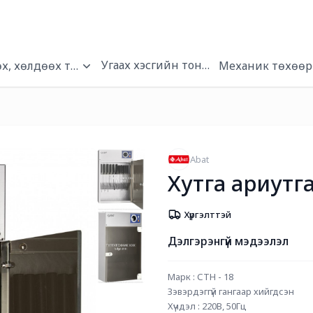
Угаах хэсгийн тоног төхөөрөмжүүд
х, хөлдөөх төхөөрөмжүүд
Механик төхөөр
Abat
Хутга ариутга
Хүргэлттэй
Дэлгэрэнгүй мэдээлэл
Марк : СТН - 18
Зэвэрдэггүй гангаар хийгдсэн
Хүчдэл : 220В, 50Гц 