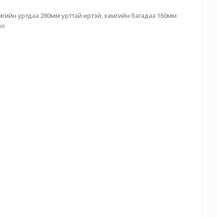
мгийн уртдаа 280мм урттай иртэй, хамгийн багадаа 160мм 
о 