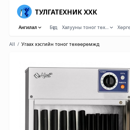
ТУЛГАТЕХНИК ХХК
Ангилал
Бүгд
Халууны тоног төхөөрөмж
Хөргө
All
Угаах хэсгийн тоног төхөөрөмжүүд