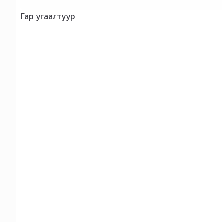
Гар угаалтуур