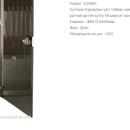
Чадал : 0,33кВт 
Хутганы бариулын урт 120мм, ха
урттай иртэй хутга 18 ширхэг орн
Хэмжээ : 400х152х605мм
Жин : 8,5кг 
Үйлдвэрлэсэн улс : ОХУ 