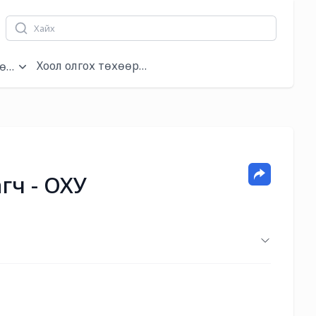
Хоол олгох төхөөрөмжүүд
өмжүүд
гч - ОХУ