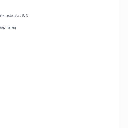
температур : 85С
аар татна 