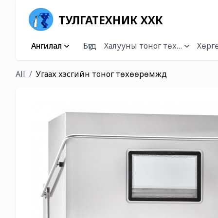
ТУЛГАТЕХНИК ХХК
Ангилал
Бүгд
Халууны тоног төхөөрөмж
Хөргө
All
Угаах хэсгийн тоног төхөөрөмжүүд