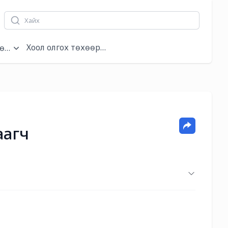
Хоол олгох төхөөрөмжүүд
өмжүүд
аагч