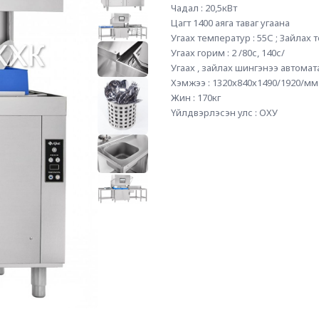
Чадал : 20,5кВт 
Цагт 1400 аяга таваг угаана 
Угаах температур : 55С ; Зайлах 
Угаах горим : 2 /80с, 140с/ 
Угаах , зайлах шингэнээ автомат
Хэмжээ : 1320х840х1490/1920/мм
Жин : 170кг
Үйлдвэрлэсэн улс : ОХУ 