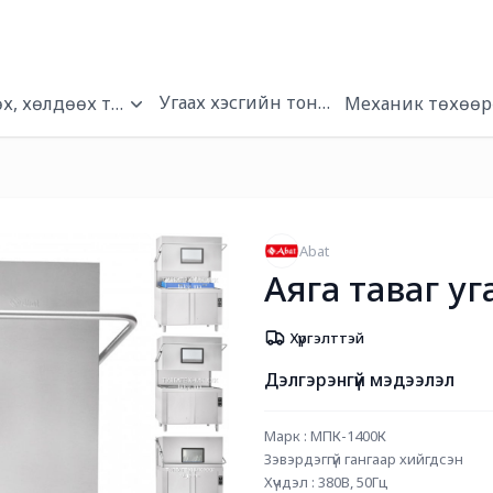
Угаах хэсгийн тоног төхөөрөмжүүд
х, хөлдөөх төхөөрөмжүүд
Механик төхөөр
Abat
Аяга таваг уг
Хүргэлттэй
Дэлгэрэнгүй мэдээлэл
Марк : МПК-1400К
Зэвэрдэггүй гангаар хийгдсэн
Хүчдэл : 380В, 50Гц 