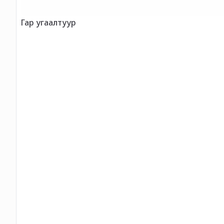
Гар угаалтуур