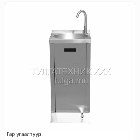
Гар угаалтуур