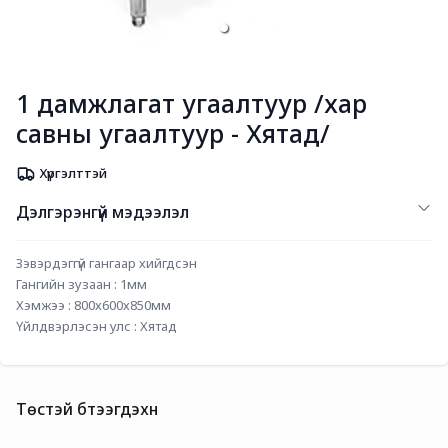
1 дамжлагат угаалтуур /хар
савны угаалтуур - Хятад/
Хүргэлттэй
Дэлгэрэнгүй мэдээлэл
Зэвэрдэггүй гангаар хийгдсэн
Гангийн зузаан : 1мм
Хэмжээ : 800х600х850мм
Үйлдвэрлэсэн улс : Хятад
Төстэй бүтээгдэхүүн