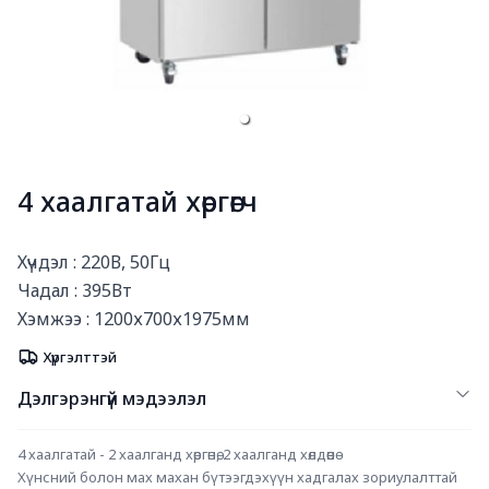
4 хаалгатай хөргөгч
Богино тайлбар
Хүчдэл : 220В, 50Гц 

Чадал : 395Вт 

Хэмжээ : 1200х700х1975мм
Хүргэлттэй
Дэлгэрэнгүй мэдээлэл
4 хаалгатай - 2 хаалганд хөргөнө, 2 хаалганд хөлдөөнө 
Хүнсний болон мах махан бүтээгдэхүүн хадгалах зориулалттай 