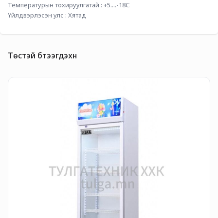
Температурын тохируулгатай : +5....-18С
Үйлдвэрлэсэн улс : Хятад 
Төстэй бүтээгдэхүүн