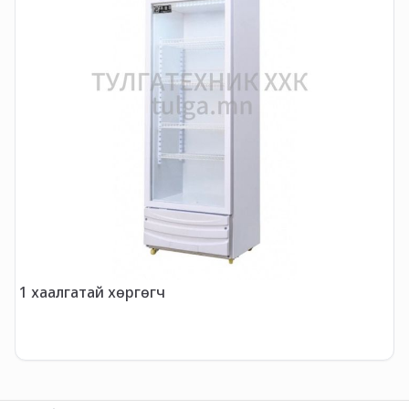
2
1 хаалгатай хөргөгч