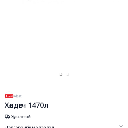
Abat
Хөлдөөгч 1470л
Хүргэлттэй
Дэлгэрэнгүй мэдээлэл