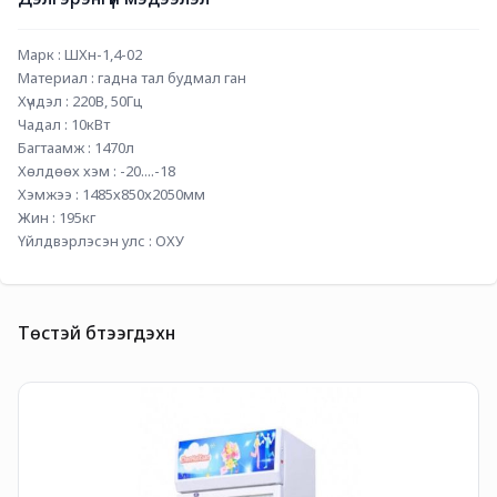
Марк : ШХн-1,4-02
Материал : гадна тал будмал ган
Хүчдэл : 220В, 50Гц
Чадал : 10кВт
Багтаамж : 1470л
Хөлдөөх хэм : -20....-18
Хэмжээ : 1485х850х2050мм
Жин : 195кг
Үйлдвэрлэсэн улс : ОХУ
Төстэй бүтээгдэхүүн